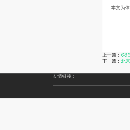
本文为体
上一篇：
68
下一篇：
北京
友情链接：